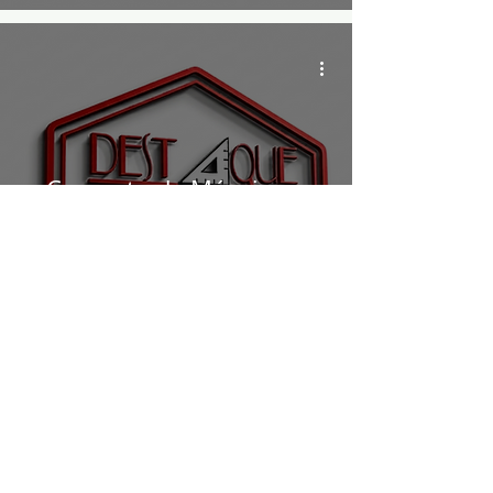
Conserto de Móveis na
Zona Leste SP / Destaque
Consertos de Móveis
Planejados e
Convencionais