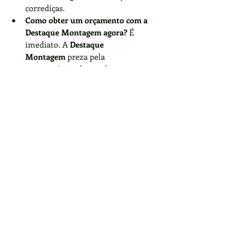
corrediças.
Como obter um orçamento com a 
Destaque Montagem agora?
 É 
imediato. A 
Destaque 
Montagem
 preza pela 
transparência: basta clicar no 
botão de WhatsApp abaixo, enviar 
a foto ou o link do seu móvel, a
Destaque
 envia o orçamento 
detalhado na hora.
📲 Orçamento Técnico via 
WhatsApp
Para orçamentos, envie a foto do 
projeto ou o link do produto. 
Retornamos com o valor e 
disponibilidade de agenda de forma 
direta.