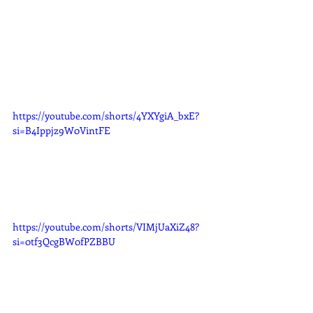
https://youtube.com/shorts/4YXYgiA_bxE?
si=B4Ippjz9W0VintFE
https://youtube.com/shorts/VIMjUaXiZ48?
si=0tf3QcgBW0fPZBBU