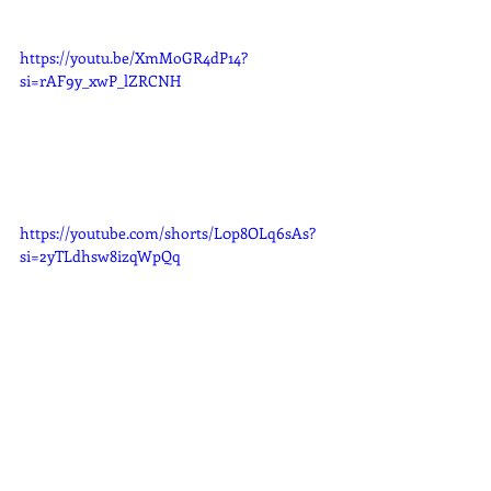
https://youtu.be/XmMoGR4dP14?
si=rAF9y_xwP_lZRCNH
https://youtube.com/shorts/L0p8OLq6sAs?
si=2yTLdhsw8izqWpQq