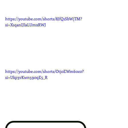
https://youtube.com/shorts/8JfQ1SbWjTM?
si=X1qanIJlaLUmxRWJ
https://youtube.com/shorts/Otj0EWm60c0?
si=Ukp3vKwn590qE5_R