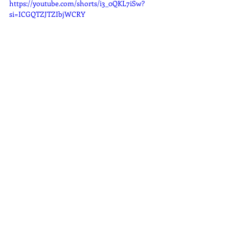
https://youtube.com/shorts/i3_0QKL7iSw?
si=ICGQTZJTZIbjWCRY