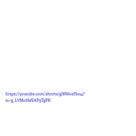
https://youtube.com/shorts/gI8WozfSs14?
si=g_LVMoHaYAP9TgPK